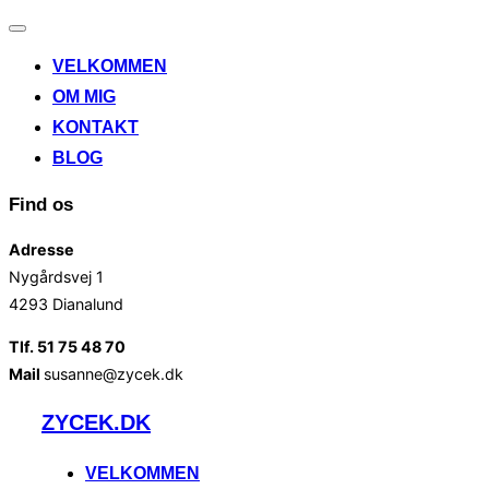
Slå
navigation
VELKOMMEN
til/fra
OM MIG
KONTAKT
BLOG
Find os
Adresse
Nygårdsvej 1
4293 Dianalund
Tlf. 51 75 48 70
Mail
susanne@zycek.dk
Videre
ZYCEK.DK
til
indhold
VELKOMMEN