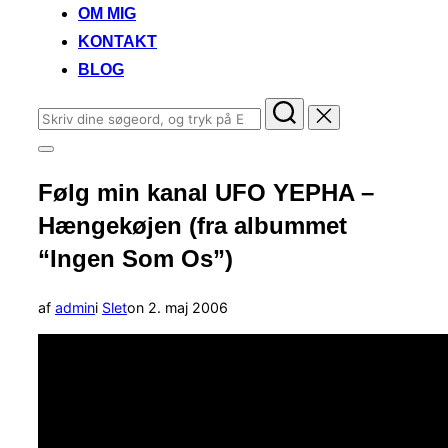
OM MIG
KONTAKT
BLOG
Søg
efter:
Slå
navigation
Følg min kanal UFO YEPHA –
i
sidekolonne
Hængekøjen (fra albummet
til/fra
“Ingen Som Os”)
Udgivet
af
admin
i
Slet
on
2. maj 2006
d.