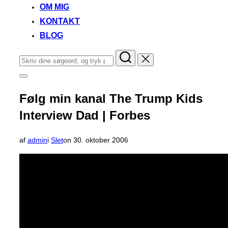
OM MIG
KONTAKT
BLOG
Søg
efter:
Slå
navigation
i
Følg min kanal The Trump Kids
sidekolonne
til/fra
Interview Dad | Forbes
Udgivet
af
admin
i
Slet
on
30. oktober 2006
d.