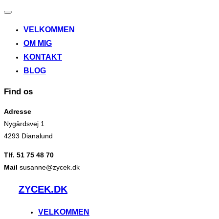
Slå
navigation
VELKOMMEN
til/fra
OM MIG
KONTAKT
BLOG
Find os
Adresse
Nygårdsvej 1
4293 Dianalund
Tlf. 51 75 48 70
Mail
susanne@zycek.dk
Videre
ZYCEK.DK
til
indhold
VELKOMMEN