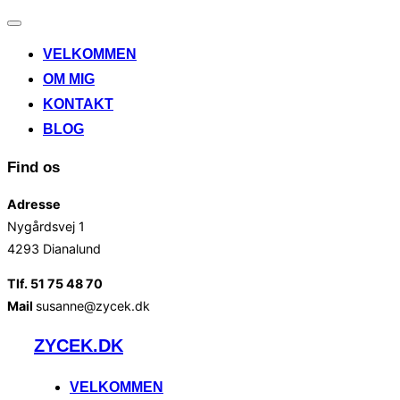
Slå
navigation
VELKOMMEN
til/fra
OM MIG
KONTAKT
BLOG
Find os
Adresse
Nygårdsvej 1
4293 Dianalund
Tlf. 51 75 48 70
Mail
susanne@zycek.dk
Videre
ZYCEK.DK
til
indhold
VELKOMMEN