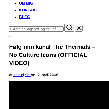
OM MIG
KONTAKT
BLOG
Søg
efter:
Slå
navigation
Følg min kanal The Thermals –
i
sidekolonne
No Culture Icons (OFFICIAL
til/fra
VIDEO)
Udgivet
af
admin
i
Slet
on
12. april 2006
d.