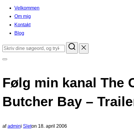
indhold
Velkommen
Om mig
Kontakt
Blog
Søg
efter:
Slå
navigation
Følg min kanal The 
i
sidekolonne
Butcher Bay – Traile
til/fra
Udgivet
af
admin
i
Slet
on
18. april 2006