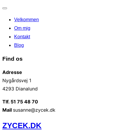
Slå
Velkommen
navigation
til/fra
Om mig
Kontakt
Blog
Find os
Adresse
Nygårdsvej 1
4293 Dianalund
Tlf. 51 75 48 70
Mail
susanne@zycek.dk
Videre
ZYCEK.DK
til