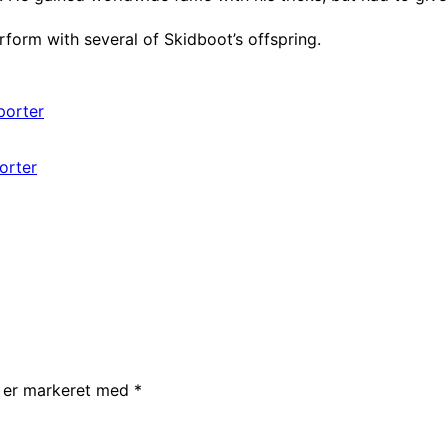
form with several of Skidboot’s offspring.
porter
orter
r er markeret med
*