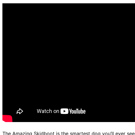
d.
The Amazing Skidboot is the smartest dog you’ll ever see