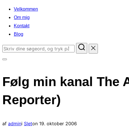
indhold
Velkommen
Om mig
Kontakt
Blog
Søg
efter:
Slå
navigation
Følg min kanal The 
i
sidekolonne
Reporter)
til/fra
Udgivet
af
admin
i
Slet
on
19. oktober 2006