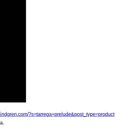
vkindgren.com/?s=tarrega+prelude&post_type=product
a.