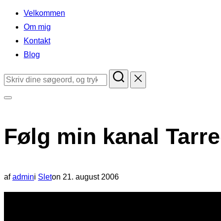
indhold
Velkommen
Om mig
Kontakt
Blog
Søg
efter:
Slå
navigation
Følg min kanal Tarre
i
sidekolonne
til/fra
Udgivet
af
admin
i
Slet
on
21. august 2006
d.