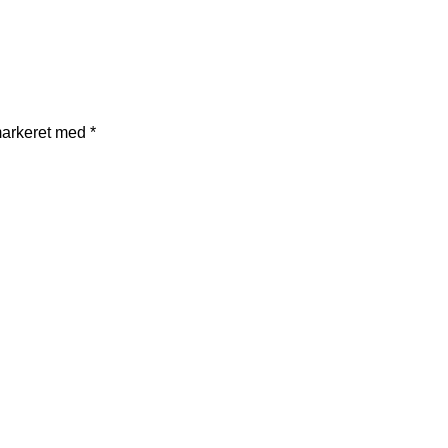
markeret med
*