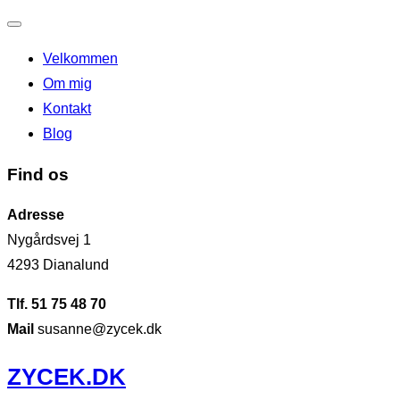
Slå
Velkommen
navigation
Om mig
til/fra
Kontakt
Blog
Find os
Adresse
Nygårdsvej 1
4293 Dianalund
Tlf. 51 75 48 70
Mail
susanne@zycek.dk
Videre
ZYCEK.DK
til