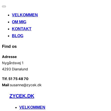
Slå
navigation
VELKOMMEN
til/fra
OM MIG
KONTAKT
BLOG
Find os
Adresse
Nygårdsvej 1
4293 Dianalund
Tlf. 51 75 48 70
Mail
susanne@zycek.dk
Videre
ZYCEK.DK
til
indhold
VELKOMMEN