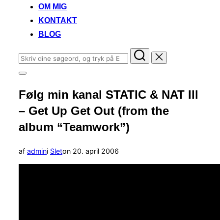
OM MIG
KONTAKT
BLOG
Søg
efter:
Slå
navigation
Følg min kanal STATIC & NAT Ill
i
sidekolonne
– Get Up Get Out (from the
til/fra
album “Teamwork”)
Udgivet
af
admin
i
Slet
on
20. april 2006
d.