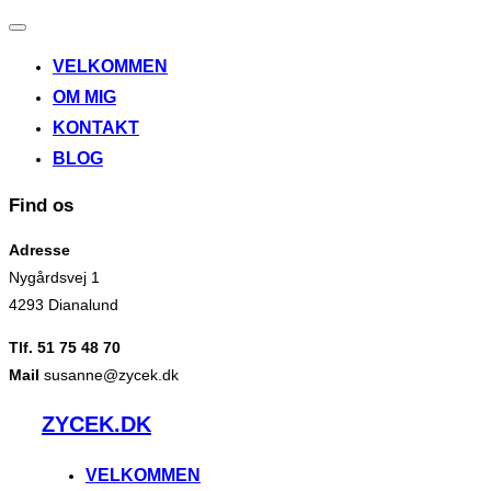
Slå
navigation
VELKOMMEN
til/fra
OM MIG
KONTAKT
BLOG
Find os
Adresse
Nygårdsvej 1
4293 Dianalund
Tlf. 51 75 48 70
Mail
susanne@zycek.dk
Videre
ZYCEK.DK
til
indhold
VELKOMMEN