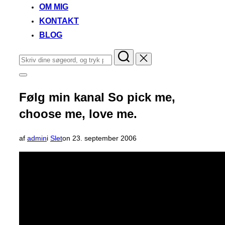
OM MIG
KONTAKT
BLOG
Søg
efter:
Slå
navigation
i
Følg min kanal So pick me,
sidekolonne
til/fra
choose me, love me.
Udgivet
af
admin
i
Slet
on
23. september 2006
d.