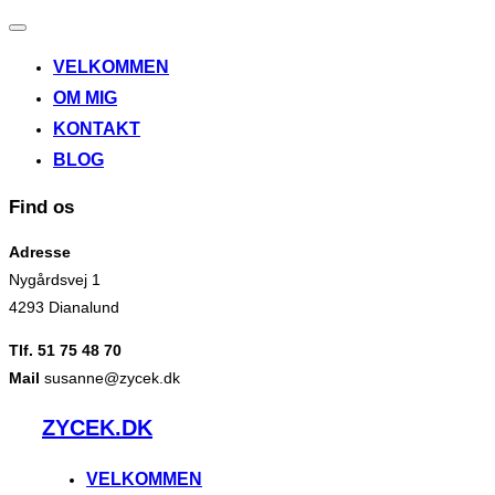
Slå
navigation
VELKOMMEN
til/fra
OM MIG
KONTAKT
BLOG
Find os
Adresse
Nygårdsvej 1
4293 Dianalund
Tlf. 51 75 48 70
Mail
susanne@zycek.dk
Videre
ZYCEK.DK
til
indhold
VELKOMMEN