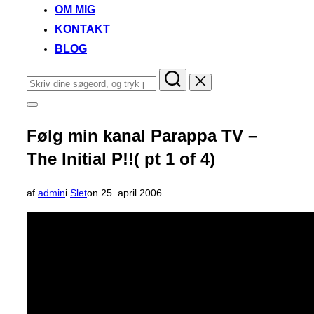
OM MIG
KONTAKT
BLOG
Søg
efter:
Slå
navigation
i
Følg min kanal Parappa TV –
sidekolonne
til/fra
The Initial P!!( pt 1 of 4)
Udgivet
af
admin
i
Slet
on
25. april 2006
d.