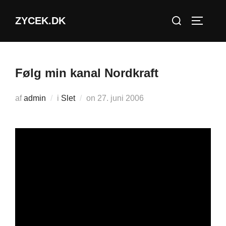
Videre
Søg
ZYCEK.DK
til
SLÅ NA
efter:
indhold
Følg min kanal Nordkraft
Udgivet
af
admin
i
Slet
on
27. juni 2006
d.