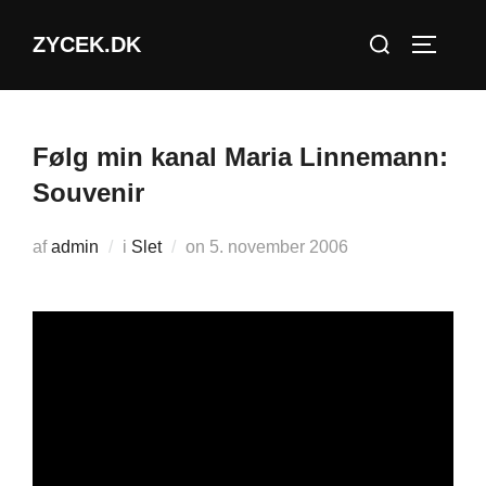
Videre
Søg
ZYCEK.DK
til
SLÅ NA
efter:
indhold
Følg min kanal Maria Linnemann:
Souvenir
Udgivet
af
admin
i
Slet
on
5. november 2006
d.