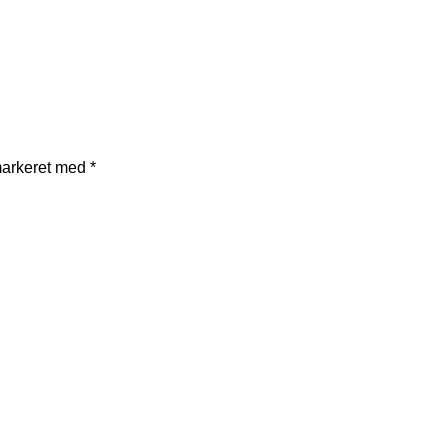
markeret med
*