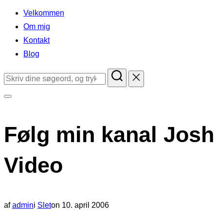
indhold
Velkommen
Om mig
Kontakt
Blog
Søg
efter:
Slå
navigation
Følg min kanal Josh 
i
sidekolonne
Video
til/fra
Udgivet
af
admin
i
Slet
on
10. april 2006