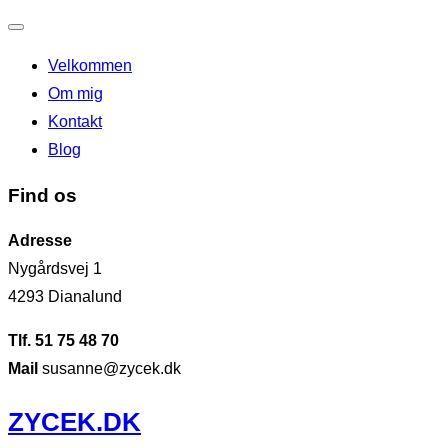
Slå
Velkommen
navigation
Om mig
til/fra
Kontakt
Blog
Find os
Adresse
Nygårdsvej 1
4293 Dianalund
Tlf. 51 75 48 70
Mail
susanne@zycek.dk
Videre
ZYCEK.DK
til