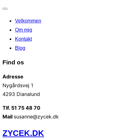
Slå
Velkommen
navigation
til/fra
Om mig
Kontakt
Blog
Find os
Adresse
Nygårdsvej 1
4293 Dianalund
Tlf. 51 75 48 70
Mail
susanne@zycek.dk
Videre
ZYCEK.DK
til