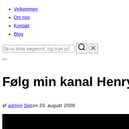
indhold
Velkommen
Om mig
Kontakt
Blog
Søg
efter:
Slå
navigation
Følg min kanal Henry
i
sidekolonne
til/fra
Udgivet
af
admin
i
Slet
on
20. august 2006
d.