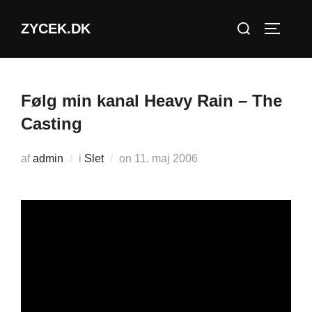
Videre
Søg
ZYCEK.DK
til
SLÅ NA
efter:
indhold
Følg min kanal Heavy Rain – The
Casting
Udgivet
af
admin
i
Slet
on
11. maj 2006
d.