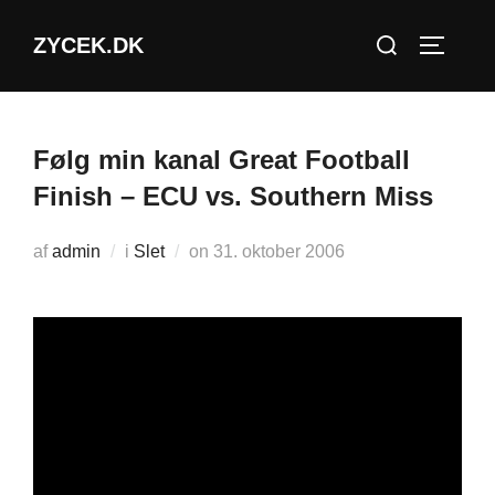
Videre
Søg
ZYCEK.DK
til
SLÅ NA
efter:
indhold
Følg min kanal Great Football
Finish – ECU vs. Southern Miss
Udgivet
af
admin
i
Slet
on
31. oktober 2006
d.