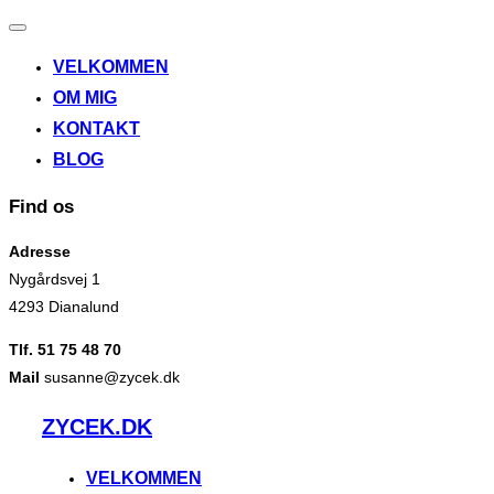
Slå
navigation
VELKOMMEN
til/fra
OM MIG
KONTAKT
BLOG
Find os
Adresse
Nygårdsvej 1
4293 Dianalund
Tlf. 51 75 48 70
Mail
susanne@zycek.dk
Videre
ZYCEK.DK
til
indhold
VELKOMMEN