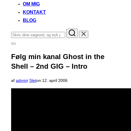
OM MIG
KONTAKT
BLOG
Søg
efter:
Slå
navigation
i
Følg min kanal Ghost in the
sidekolonne
til/fra
Shell – 2nd GIG – Intro
Udgivet
af
admin
i
Slet
on
12. april 2006
d.