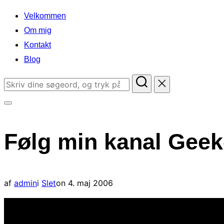
indhold
Velkommen
Om mig
Kontakt
Blog
Søg
efter:
Slå
navigation
Følg min kanal Gee
i
sidekolonne
til/fra
Udgivet
af
admin
i
Slet
on
4. maj 2006
d.