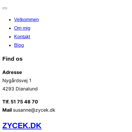
Slå
Velkommen
navigation
til/fra
Om mig
Kontakt
Blog
Find os
Adresse
Nygårdsvej 1
4293 Dianalund
Tlf. 51 75 48 70
Mail
susanne@zycek.dk
Videre
ZYCEK.DK
til