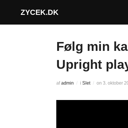
Videre
ZYCEK.DK
til
indhold
Følg min ka
Upright pla
Udgivet
af
admin
i
Slet
on
3. oktober 2
d.