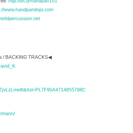
ree:
http://bit.ly/handpan101
p://www.handpandojo.com
worldpercussion.net
s / BACKING TRACKS◀
David_K
=ZjvLzLmetlI&list=PL7F90A4714855798C
ermann/