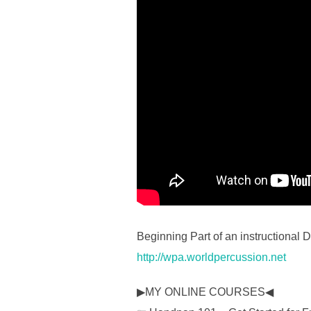
Beginning Part of an instructiona
http://wpa.worldpercussion.net
▶MY ONLINE COURSES◀