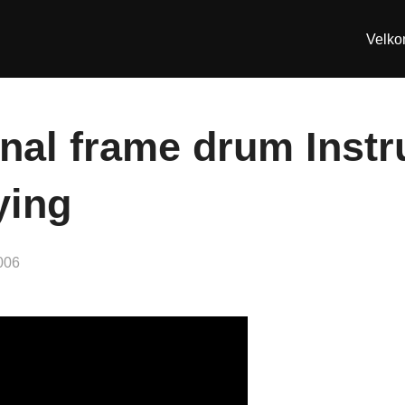
Velk
nal frame drum Instr
ying
006