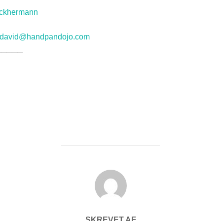
uckhermann
david@handpandojo.com
─────
FORFATTER
SKREVET AF