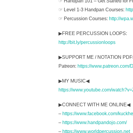
☞ Handpan 101 – Get Started for F
☞ Level 1-3 Handpan Courses:
htt
☞ Percussion Courses:
http://wpa.
▶FREE PERCUSSION LOOPS:
http://bit.ly/percussionloops
▶SUPPORT ME / NOTATION PDF
Patreon:
https://www.patreon.com/
▶MY MUSIC◀
https://www.youtube.com/watch?v
▶CONNECT WITH ME ONLINE◀
–
https://www.facebook.com/kuckh
–
https://www.handpandojo.com/
–
https://www.worldpercussion.net