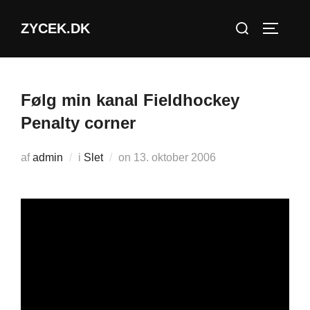
Videre
Søg
ZYCEK.DK
til
SLÅ NA
efter:
indhold
Følg min kanal Fieldhockey
Penalty corner
Udgivet
af
admin
i
Slet
on
13. oktober 2006
d.