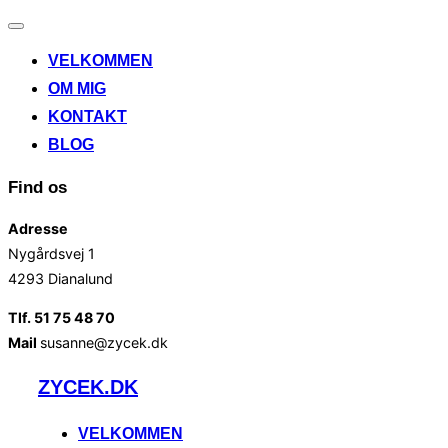
Slå
navigation
VELKOMMEN
til/fra
OM MIG
KONTAKT
BLOG
Find os
Adresse
Nygårdsvej 1
4293 Dianalund
Tlf. 51 75 48 70
Mail
susanne@zycek.dk
Videre
ZYCEK.DK
til
indhold
VELKOMMEN