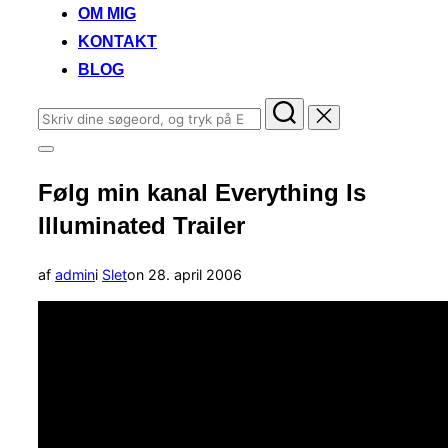
OM MIG
KONTAKT
BLOG
Søg
efter:
Slå
navigation
Følg min kanal Everything Is
i
sidekolonne
Illuminated Trailer
til/fra
Udgivet
af
admin
i
Slet
on
28. april 2006
d.