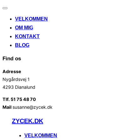
Slå
navigation
VELKOMMEN
til/fra
OM MIG
KONTAKT
BLOG
Find os
Adresse
Nygårdsvej 1
4293 Dianalund
Tlf. 51 75 48 70
Mail
susanne@zycek.dk
Videre
ZYCEK.DK
til
indhold
VELKOMMEN