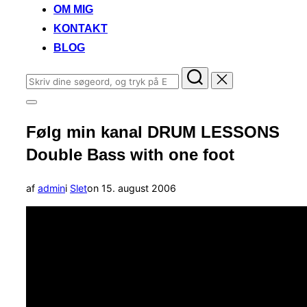
OM MIG
KONTAKT
BLOG
Søg
efter:
Slå
navigation
Følg min kanal DRUM LESSONS
i
sidekolonne
Double Bass with one foot
til/fra
Udgivet
af
admin
i
Slet
on
15. august 2006
d.