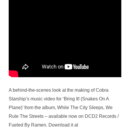
A behind-the-scenes look at the making of Cobra
Starship’s music video for ‘Bring It! (Snakes On A
Plane)’ from the album, While The City Sleeps, We
Rule The Streets – available now on DCD2 Records /
Fueled By Ramen. Download it at