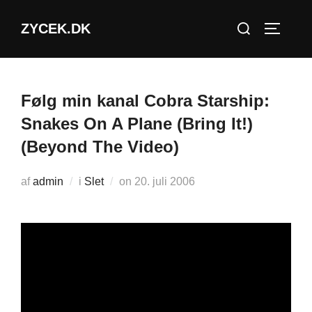
Videre
Søg
ZYCEK.DK
til
SLÅ NA
efter:
indhold
Følg min kanal Cobra Starship:
Snakes On A Plane (Bring It!)
(Beyond The Video)
Udgivet
af
admin
i
Slet
on
20. juli 2006
d.