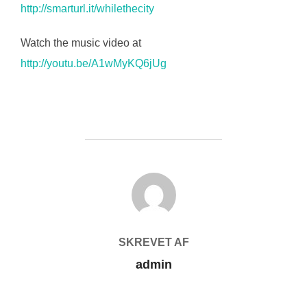
http://smarturl.it/whilethecity
Watch the music video at
http://youtu.be/A1wMyKQ6jUg
FORFATTER
SKREVET AF
admin