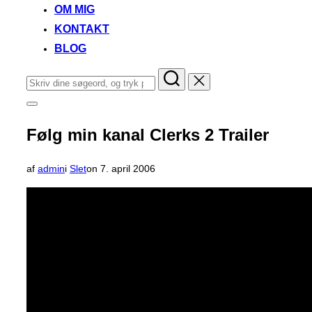
OM MIG
KONTAKT
BLOG
Søg
efter:
Slå
navigation
i
Følg min kanal Clerks 2 Trailer
sidekolonne
til/fra
Udgivet
af
admin
i
Slet
on
7. april 2006
d.