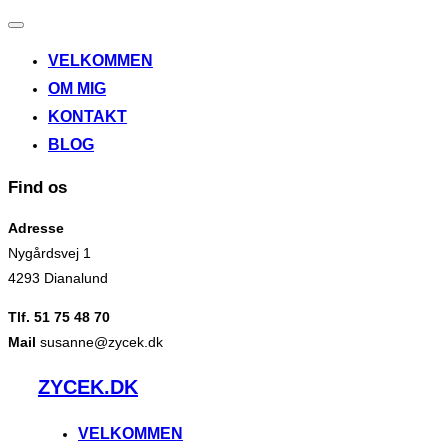
Slå
navigation
VELKOMMEN
til/fra
OM MIG
KONTAKT
BLOG
Find os
Adresse
Nygårdsvej 1
4293 Dianalund
Tlf. 51 75 48 70
Mail
susanne@zycek.dk
Videre
ZYCEK.DK
til
indhold
VELKOMMEN