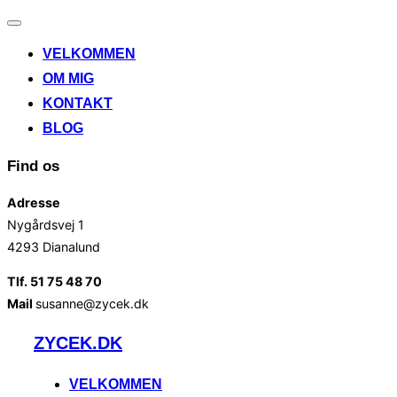
Slå
navigation
VELKOMMEN
til/fra
OM MIG
KONTAKT
BLOG
Find os
Adresse
Nygårdsvej 1
4293 Dianalund
Tlf. 51 75 48 70
Mail
susanne@zycek.dk
Videre
ZYCEK.DK
til
indhold
VELKOMMEN