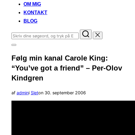
OM MIG
KONTAKT
BLOG
Søg
efter:
Slå
navigation
Følg min kanal Carole King:
i
sidekolonne
“You’ve got a friend” – Per-Olov
til/fra
Kindgren
Udgivet
af
admin
i
Slet
on
30. september 2006
d.