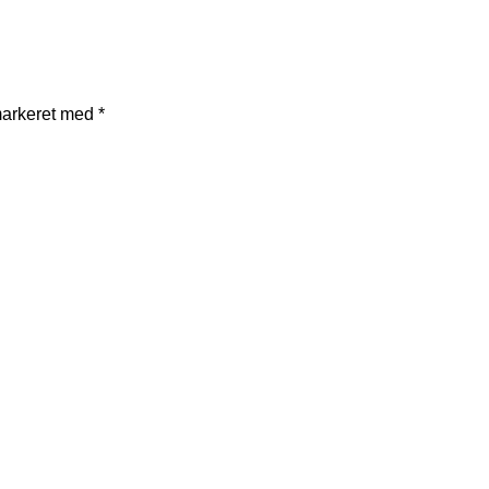
markeret med
*