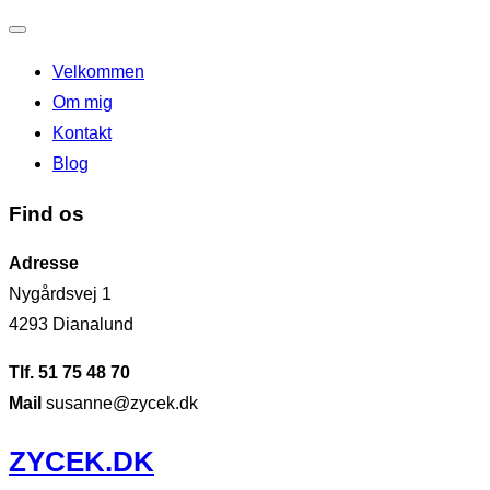
Slå
Velkommen
navigation
Om mig
til/fra
Kontakt
Blog
Find os
Adresse
Nygårdsvej 1
4293 Dianalund
Tlf. 51 75 48 70
Mail
susanne@zycek.dk
Videre
ZYCEK.DK
til