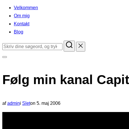
indhold
Velkommen
Om mig
Kontakt
Blog
Søg
efter:
Slå
navigation
Følg min kanal Capita
i
sidekolonne
til/fra
Udgivet
af
admin
i
Slet
on
5. maj 2006
d.