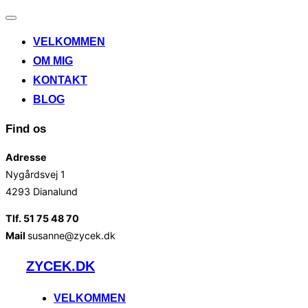
Slå
navigation
VELKOMMEN
til/fra
OM MIG
KONTAKT
BLOG
Find os
Adresse
Nygårdsvej 1
4293 Dianalund
Tlf. 51 75 48 70
Mail
susanne@zycek.dk
Videre
ZYCEK.DK
til
indhold
VELKOMMEN