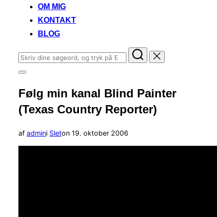
OM MIG
KONTAKT
BLOG
Søg
efter:
Slå
navigation
Følg min kanal Blind Painter
i
sidekolonne
(Texas Country Reporter)
til/fra
Udgivet
af
admin
i
Slet
on
19. oktober 2006
d.