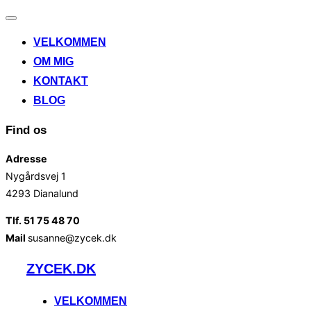
Slå
navigation
VELKOMMEN
til/fra
OM MIG
KONTAKT
BLOG
Find os
Adresse
Nygårdsvej 1
4293 Dianalund
Tlf. 51 75 48 70
Mail
susanne@zycek.dk
Videre
ZYCEK.DK
til
indhold
VELKOMMEN