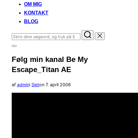
OM MIG
KONTAKT
BLOG
Søg
efter:
Slå
navigation
Følg min kanal Be My
i
sidekolonne
Escape_Titan AE
til/fra
Udgivet
af
admin
i
Slet
on
7. april 2006
d.