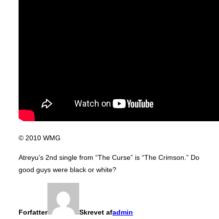
© 2010 WMG
Atreyu’s 2nd single from “The Curse” is “The Crimson.” Do
good guys were black or white?
Forfatter
Skrevet af
admin