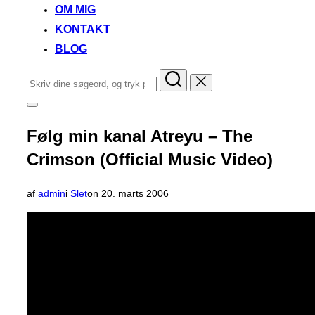
OM MIG
KONTAKT
BLOG
Søg
efter:
Slå
navigation
i
Følg min kanal Atreyu – The
sidekolonne
til/fra
Crimson (Official Music Video)
Udgivet
af
admin
i
Slet
on
20. marts 2006
d.