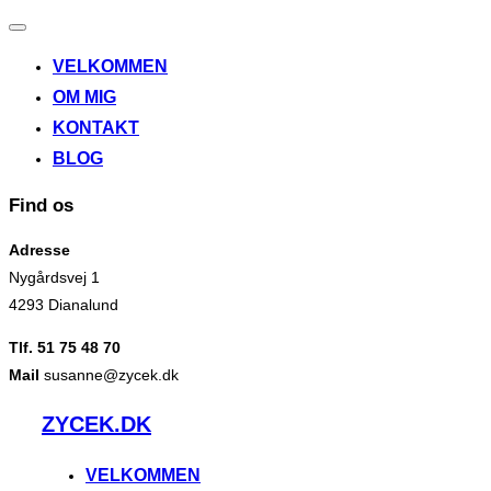
Slå
navigation
VELKOMMEN
til/fra
OM MIG
KONTAKT
BLOG
Find os
Adresse
Nygårdsvej 1
4293 Dianalund
Tlf. 51 75 48 70
Mail
susanne@zycek.dk
Videre
ZYCEK.DK
til
indhold
VELKOMMEN