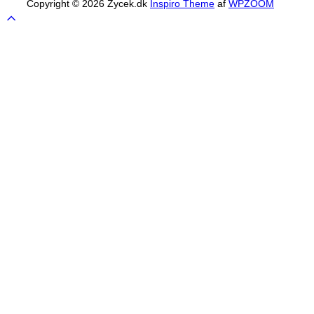
Copyright © 2026 Zycek.dk
Inspiro Theme
af
WPZOOM
Scroll
to
top