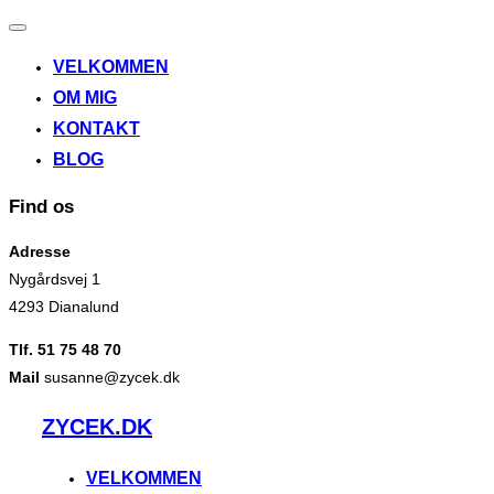
Slå
navigation
VELKOMMEN
til/fra
OM MIG
KONTAKT
BLOG
Find os
Adresse
Nygårdsvej 1
4293 Dianalund
Tlf. 51 75 48 70
Mail
susanne@zycek.dk
Videre
ZYCEK.DK
til
indhold
VELKOMMEN