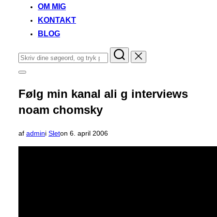
OM MIG
KONTAKT
BLOG
Søg
efter:
Slå
navigation
i
Følg min kanal ali g interviews
sidekolonne
til/fra
noam chomsky
Udgivet
af
admin
i
Slet
on
6. april 2006
d.