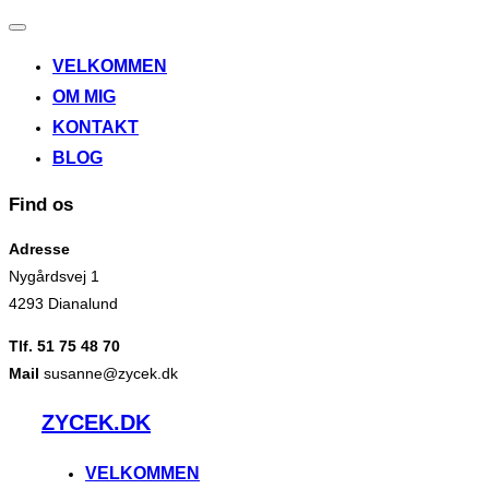
Slå
navigation
VELKOMMEN
til/fra
OM MIG
KONTAKT
BLOG
Find os
Adresse
Nygårdsvej 1
4293 Dianalund
Tlf. 51 75 48 70
Mail
susanne@zycek.dk
Videre
ZYCEK.DK
til
indhold
VELKOMMEN