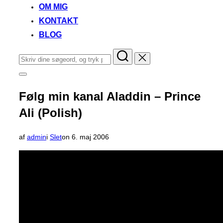
OM MIG
KONTAKT
BLOG
Søg
efter:
Slå
navigation
i
Følg min kanal Aladdin – Prince
sidekolonne
til/fra
Ali (Polish)
Udgivet
af
admin
i
Slet
on
6. maj 2006
d.