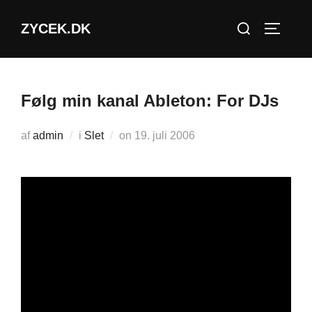
Videre
Søg
ZYCEK.DK
til
SLÅ NA
efter:
indhold
Følg min kanal Ableton: For DJs
Udgivet
af
admin
i
Slet
on
19. juli 2006
d.