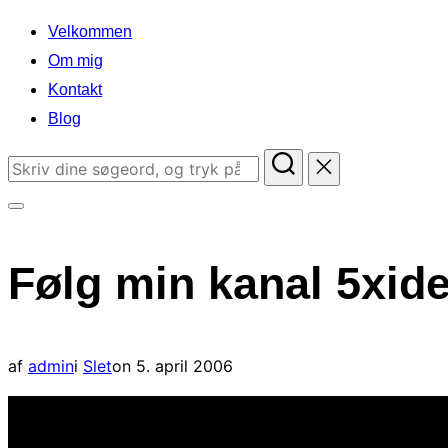
indhold
Velkommen
Om mig
Kontakt
Blog
Søg
efter:
Slå
navigation
Følg min kanal 5xid
i
sidekolonne
til/fra
Udgivet
af
admin
i
Slet
on
5. april 2006
d.