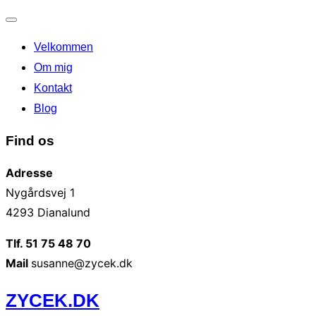
Slå
Velkommen
navigation
til/fra
Om mig
Kontakt
Blog
Find os
Adresse
Nygårdsvej 1
4293 Dianalund
Tlf. 51 75 48 70
Mail
susanne@zycek.dk
Videre
ZYCEK.DK
til