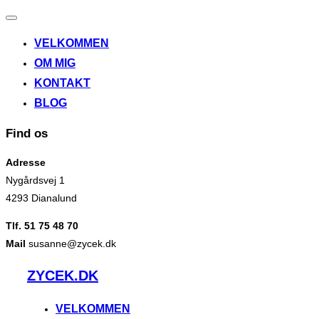
Slå
navigation
VELKOMMEN
til/fra
OM MIG
KONTAKT
BLOG
Find os
Adresse
Nygårdsvej 1
4293 Dianalund
Tlf. 51 75 48 70
Mail
susanne@zycek.dk
Videre
ZYCEK.DK
til
indhold
VELKOMMEN