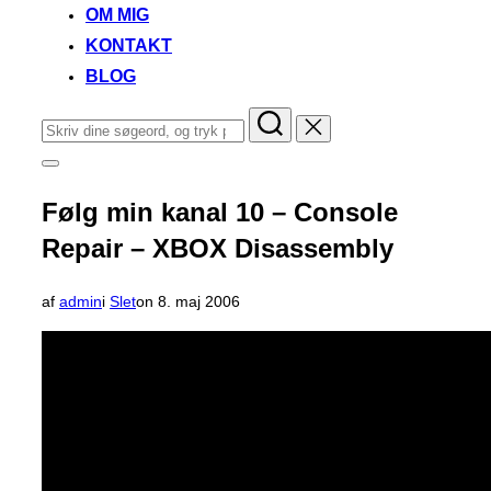
OM MIG
KONTAKT
BLOG
Søg
efter:
Slå
navigation
i
Følg min kanal 10 – Console
sidekolonne
til/fra
Repair – XBOX Disassembly
Udgivet
af
admin
i
Slet
on
8. maj 2006
d.